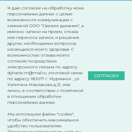
Я даю согласие на обработку моих
Контакты
персональных данных с целью
возможности коммуникации с
клиникой ООО "Свежее дыхание", а
Адрес:
Электронная почта:
именно: записи на прием, отказа
Маклакова, 21
dyhanie.m@mail.ru
или переноса записи, и решения
183036 Мурманск
других, необходимых вопросов,
касающихся моего здоровья. С
Телефоны:
Режим работы:
возможностью отзыва моего
согласия посредством
+7 (8152) 27-50-97
Пн-Пт: с 09:00 до 20:00
электронного письма по адресу
Сб: с 10:00 до 16:00
+7 (902) 132-59-73
dyhanie.m@mail.ru ,почтовой связи
Вс: выходной
СОГЛАСЕН
по адресу 183071 г. Мурманск , ул
Капитана Маклакова д.21, или
лично, в соответствии с политикой
в отношении обработки
Политика конфиденциальности
персональных данных.
Стоматологическая клиника ООО «Свежее дыхание».
© 2006-2025. Все права защищены.
Мы используем файлы "cookie",
чтобы обеспечить максимальное
удобство пользователям.
Продолжая использовать сайт, вы